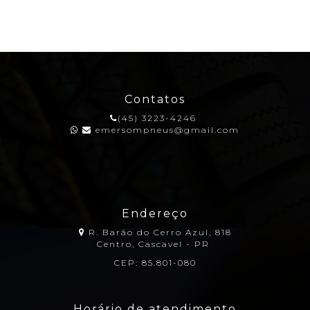
Contatos
(45) 3223-4246
emersompneus@gmail.com
Endereço
R. Barão do Cerro Azul, 818
Centro, Cascavel - PR
CEP: 85.801-080
Horário de atendimento