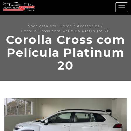
Toggl
navig
Você está em: Home
/
Acessórios
/
Corolla Cross com Película Platinum 20
Corolla Cross com
Película Platinum
20