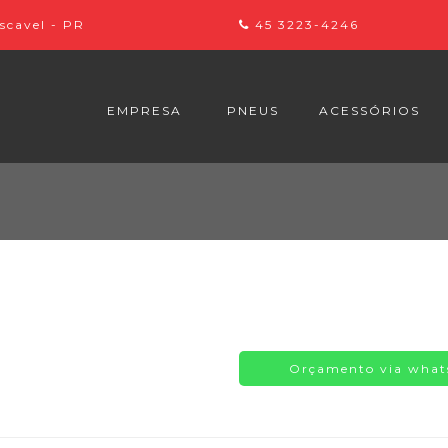
scavel - PR
45 3223-4246
EMPRESA
PNEUS
ACESSÓRIOS
BRIDGESTONE
PELÍCULA DE
CONTINENTAL
PROMOÇÃO -
DUNLOP
HANKOOK
KUMHO
NEXEN
Orçamento via wha
PRINX
RUN FLAT