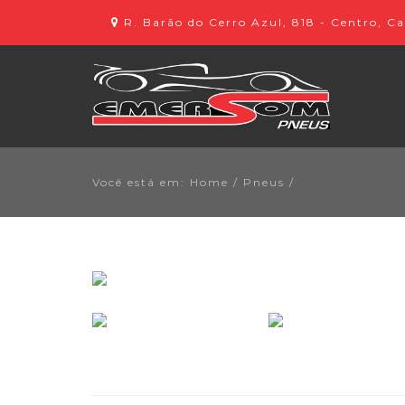
R. Barão do Cerro Azul, 818 - Centro, Ca
Você está em: Home
/
Pneus
/