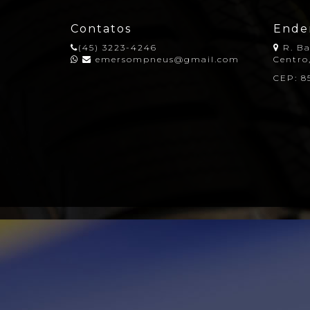
Contatos
Ende
(45) 3223-4246
R. Ba
emersompneus@gmail.com
Centro
CEP: 8