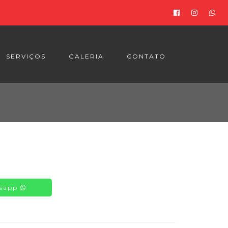
SERVIÇOS
GALERIA
CONTATO
 CONTROLE SOLAR - INSULFILME
 SOM E OUTROS ACESSÓRIOS
tsapp